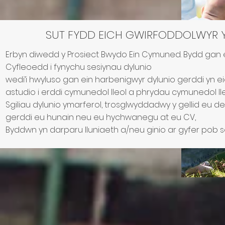
SUT FYDD EICH GWIRFODDOLWYR 
Erbyn diwedd y Prosiect Bwydo Ein Cymuned. Bydd gan 
Cyfleoedd i fynychu sesiynau dylunio
wedi’i hwyluso gan ein harbenigwyr dylunio gerddi yn ei
astudio i erddi cymunedol lleol a phrydau cymunedol lle
Sgiliau dylunio ymarferol, trosglwyddadwy y gellid eu d
gerddi eu hunain neu eu hychwanegu at eu CV,
Byddwn yn darparu lluniaeth a/neu ginio ar gyfer pob s