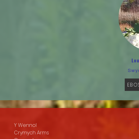
gwneud eich ca
Lo
Swy
EBO
Y Wennol
Crymych Arms