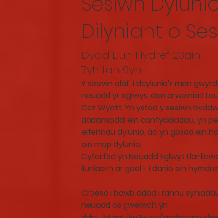
Sesiwn Dyluni
Dilyniant o Se
Dydd Llun Hydref 23ain
7yh tan 9yh
Y sesiwn olaf, i ddylunio’r man gwyr
neuadd yr eglwys, dan arweiniad Lou
Caz Wyatt. Yn ystod y sesiwn bydd
dadansoddi ein canfyddiadau, yn p
elfennau dylunio, ac yn gosod ein ho
ein map dylunio.
Cyfarfod yn Neuadd Eglwys Llanllaw
lluniaeth ar gael - i danio ein hymdr
Croeso i bawb ddod i rannu syniadau
neuadd os gwelwch yn
dda:-
https://w3w.co/landscape.eli