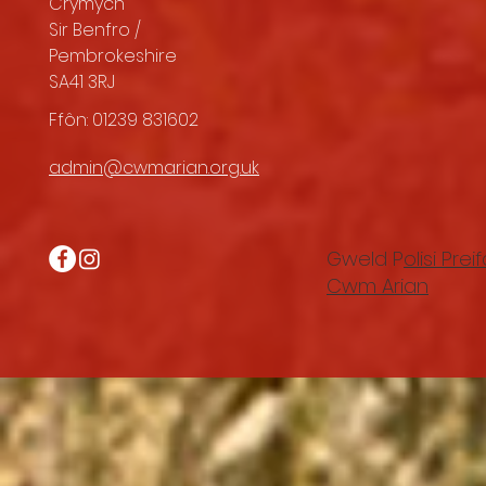
Crymych
Sir Benfro /
Pembrokeshire
SA41 3RJ
Ffôn: 01239 831602
admin@cwmarian.org.uk
Gweld P
olisi Pre
Cwm Arian