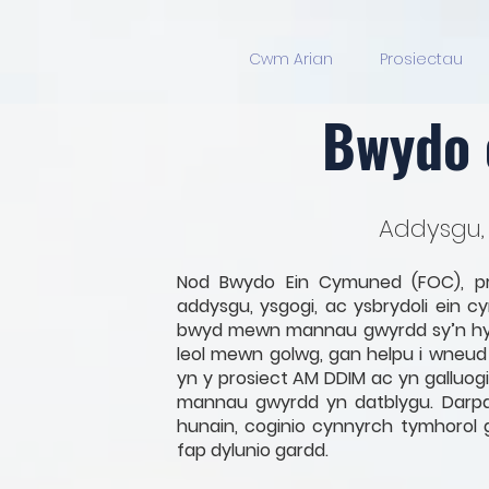
Cwm Arian
Prosiectau
Bwydo 
Addysgu, 
Nod Bwydo Ein Cymuned (FOC), p
addysgu, ysgogi, ac ysbrydoli ein c
bwyd mewn mannau gwyrdd sy’n hygy
leol mewn golwg, gan helpu i wneud 
yn y prosiect AM DDIM ac yn gallu
mannau gwyrdd yn datblygu. Darpa
hunain, coginio cynnyrch tymhorol g
fap dylunio gardd.