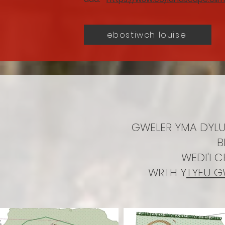
ebostiwch louise
GWELER YMA DYL
B
WEDI'I C
WRTH Y
TYFU G